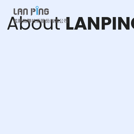
About
L
A
N
P
I
N