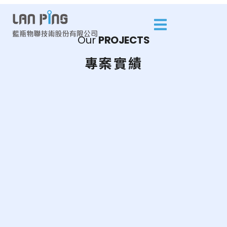
Our
P
R
O
J
E
C
T
S
專案實績